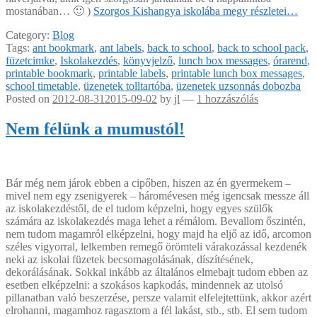
mostanában… 🙂 )
Szorgos Kishangya iskolába megy
részletei…
Category:
Blog
Tags:
ant bookmark
,
ant labels
,
back to school
,
back to school pack
,
füzetcimke
,
Iskolakezdés
,
könyvjelző
,
lunch box messages
,
órarend
,
printable bookmark
,
printable labels
,
printable lunch box messages
,
school timetable
,
üzenetek tolltartóba
,
üzenetek uzsonnás dobozba
Posted on
2012-08-31
2015-09-02
by
jl
—
1 hozzászólás
Nem félünk a mumustól!
Bár még nem járok ebben a cipőben, hiszen az én gyermekem –
mivel nem egy zsenigyerek – háromévesen még igencsak messze áll
az iskolakezdéstől, de el tudom képzelni, hogy egyes szülők
számára az iskolakezdés maga lehet a rémálom. Bevallom őszintén,
nem tudom magamról elképzelni, hogy majd ha eljő az idő, arcomon
széles vigyorral, lelkemben remegő örömteli várakozással kezdenék
neki az iskolai füzetek becsomagolásának, díszítésének,
dekorálásának. Sokkal inkább az általános elmebajt tudom ebben az
esetben elképzelni: a szokásos kapkodás, mindennek az utolsó
pillanatban való beszerzése, persze valamit elfelejtettünk, akkor azért
elrohanni, magamhoz ragasztom a fél lakást, stb., stb. El sem tudom