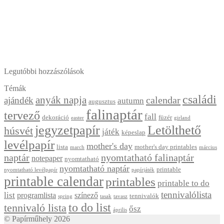
Legutóbbi hozzászólások
Témák
családi
anyák napja
calendar
ajándék
autumn
augusztus
falinaptár
tervező
fall
dekoráció
füzér
easter
girland
jegyzetpapír
Letölthető
húsvét
játék
képeslap
levélpapír
mother's day
lista
mother's day printables
march
március
naptár
nyomtatható falinaptár
notepaper
nyomtatható
nyomtatható naptár
printable
nyomtatható levélpapír
papírjáték
printable calendar
printables
printable to do
tennivalólista
list
programlista
színező
tennivalók
spring
tasak
tavasz
to do list
tennivaló lista
ősz
április
© Papírműhely 2026