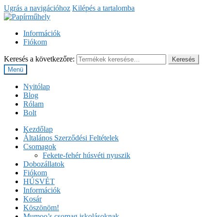
Ugrás a navigációhoz
Kilépés a tartalomba
Információk
Fiókom
Keresés a következőre:
Keresés
Menü
Nyitólap
Blog
Rólam
Bolt
Kezdőlap
Általános Szerződési Feltételek
Csomagok
Fekete-fehér húsvéti nyuszik
Dobozállatok
Fiókom
HÚSVÉT
Információk
Kosár
Köszönöm!
Mumoo’s csomag iskolásoknak