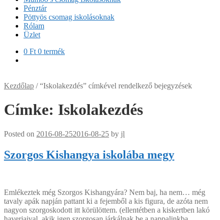
Pénztár
Pöttyös csomag iskolásoknak
Rólam
Üzlet
0
Ft
0 termék
Kezdőlap
/
“Iskolakezdés” címkével rendelkező bejegyzések
Címke:
Iskolakezdés
Posted on
2016-08-25
2016-08-25
by
jl
Szorgos Kishangya iskolába megy
Emlékeztek még Szorgos Kishangyára? Nem baj, ha nem… még
tavaly apák napján pattant ki a fejemből a kis figura, de azóta nem
nagyon szorgoskodott itt körülöttem. (ellentétben a kiskertben lakó
haverjaival, akik igen szorgosan járkálnak be a nappalinkba