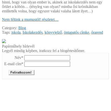
hinni, hogy van olyan ember is, akinek az iskolakezdés nem egy
őrület a köbön… (tényleg van olyan? mintha ősi krónikákban
említették volna, hogy egyszer valaki valaha látott ilyet…)
Nem félünk a mumustól!
részletei…
Category:
Blog
Tags:
iskola
,
Iskolakezdés
,
könyvjelző
,
öntapatós címke
,
órarend
Papírműhely hírlevél
Legyél mindig képben, iratkozz fel a blogértesítőmre.
Név*
E-mail cím*